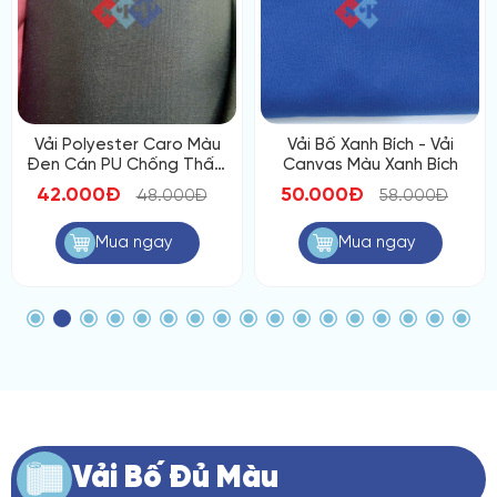
Vải Polyester Caro Màu
Vải Bố Xanh Bích - Vải
Đen Cán PU Chống Thấm
Canvas Màu Xanh Bích
Nước
42.000Đ
50.000Đ
48.000Đ
58.000Đ
Mua ngay
Mua ngay
Vải Bố Đủ Màu