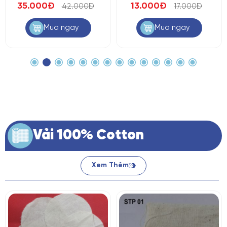
35.000Đ
13.000Đ
42.000Đ
17.000Đ
Mua ngay
Mua ngay
Vải 100% Cotton
Xem Thêm