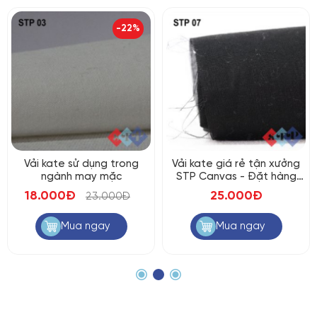
-22%
Vải kate sử dụng trong
Vải kate giá rẻ tận xưởng
ngành may mặc
STP Canvas - Đặt hàng
giao ngay
18.000Đ
25.000Đ
23.000Đ
Mua ngay
Mua ngay