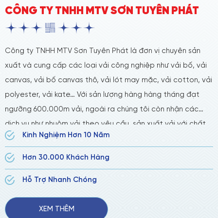
CÔNG TY TNHH MTV SƠN TUYÊN PHÁT
Công ty TNHH MTV Sơn Tuyên Phát là đơn vị chuyên sản
xuất và cung cấp các loại vải công nghiệp như vải bố, vải
canvas, vải bố canvas thô, vải lót may mặc, vải cotton, vải
polyester, vải kate… Với sản lượng hàng hàng tháng đạt
ngưỡng 600.000m vải, ngoài ra chúng tôi còn nhận các
dịch vụ như nhuộm vải theo yêu cầu, sản xuất vải với chất
Kinh Nghiệm Hơn 10 Năm
liệu đặt hàng riêng với số lượng lớn.
Hơn 30.000 Khách Hàng
Hỗ Trợ Nhanh Chóng
XEM THÊM