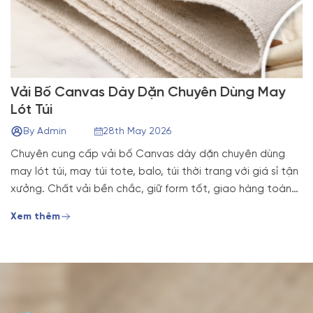
Vải Bố Canvas Dày Dặn Chuyên Dùng May
Lót Túi
By Admin
28th May 2026
Chuyên cung cấp vải bố Canvas dày dặn chuyên dùng
may lót túi, may túi tote, balo, túi thời trang với giá sỉ tận
xưởng. Chất vải bền chắc, giữ form tốt, giao hàng toàn
quốc
Xem thêm