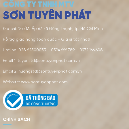
CÔNG TY TNHH MTV
SƠN TUYÊN PHÁT
Địa chỉ: 157/1A, Ấp 67, xã Đông Thạnh, Tp. Hồ Chí Minh
Hỗ trợ giao hàng toàn quốc - Giá sỉ tốt nhất!
Hotline: 028 62500033 – 0394.666.789 – 0972.166.608
Email 1: tuyenstd@sontuyenphat.com.vn
Email 2: huongstd@sontuyenphat.com.vn
Website: www.sontuyenphat.com
CHÍNH SÁCH