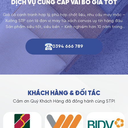
DỊCH VỤ CUNG CẤP VẢI BỐ GIÁ TỐT
Giá cả cạnh tranh hợp lý, phù hợp chất liệu, nhu cầu may mặc –
Xưởng STP còn là đơn vị may túi xách canvas uy tín hàng đầu.
Sản phẩm siêu tốt, siêu bền – Kinh nghiệm hơn 10 năm trong
ngành túi xách. Sản xuất số lượng. Thiết kế theo yêu cầu. Sản
phấm chính hãng. Mẫu mã đa dạng.
0394 666 789
KHÁCH HÀNG & ĐỐI TÁC
Cảm ơn Quý Khách Hàng đã đồng hành cùng STP!