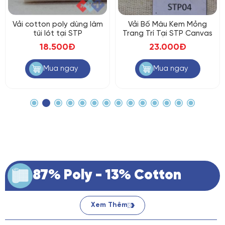
Vải cotton poly dùng làm
Vải Bố Màu Kem Mỏng
túi lót tại STP
Trang Trí Tại STP Canvas
18.500Đ
23.000Đ
Mua ngay
Mua ngay
87% Poly - 13% Cotton
Xem Thêm