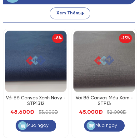
Xem Thêm
-8%
-13%
Vải Bố Canvas Xanh Navy -
Vải Bố Canvas Màu Xám -
STP1312
STP13
48.600Đ
45.000Đ
53.000Đ
52.000Đ
Mua ngay
Mua ngay