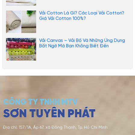
Vải Cotton Là Gì? Các Loại Vải Cotton?
Giá Vải Cotton 100%?
Vải Canvas – Vải Bố Và Những Ứng Dụng
Bất Ngờ Mà Bạn Không Biết Đến
CÔNG TY TNHH MTV
SƠN TUYÊN PHÁT
Địa chỉ: 157/1A, Ấp 67, xã Đông Thạnh, Tp. Hồ Chí Minh