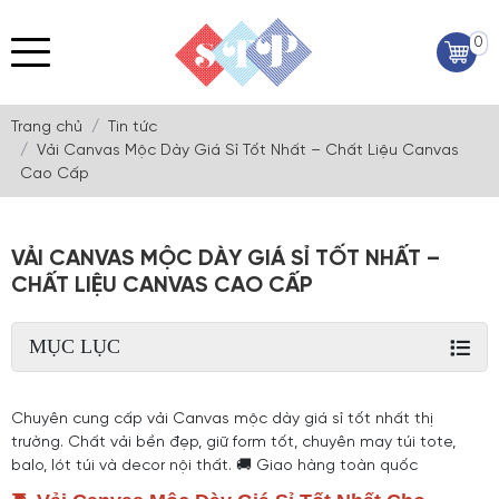
0
Trang chủ
Tin tức
Vải Canvas Mộc Dày Giá Sỉ Tốt Nhất – Chất Liệu Canvas
Cao Cấp
VẢI CANVAS MỘC DÀY GIÁ SỈ TỐT NHẤT –
CHẤT LIỆU CANVAS CAO CẤP
MỤC LỤC
Chuyên cung cấp vải Canvas mộc dày giá sỉ tốt nhất thị
trường. Chất vải bền đẹp, giữ form tốt, chuyên may túi tote,
balo, lót túi và decor nội thất. 🚚 Giao hàng toàn quốc