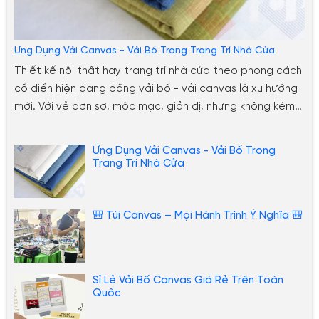
Ứng Dụng Vải Canvas - Vải Bố Trong Trang Trí Nhà Cửa
Thiết kế nội thất hay trang trí nhà cửa theo phong cách
cổ điển hiện đang bằng vải bố - vải canvas là xu hướng
mới. Với vẻ đơn sơ, mộc mạc, giản dị, nhưng không kém
phần lạ lẫm và đẹp mắt. Dưới đây sẽ là những gợi ý bạn
có thể tham kảo thêm, để ứng dụng vải bố
Ứng Dụng Vải Canvas - Vải Bố Trong
canvas trong việc trang hoàng nhà cửa.
Trang Trí Nhà Cửa
🎒 Túi Canvas – Mọi Hành Trình Ý Nghĩa 🎒
Sỉ Lẻ Vải Bố Canvas Giá Rẻ Trên Toàn
Quốc