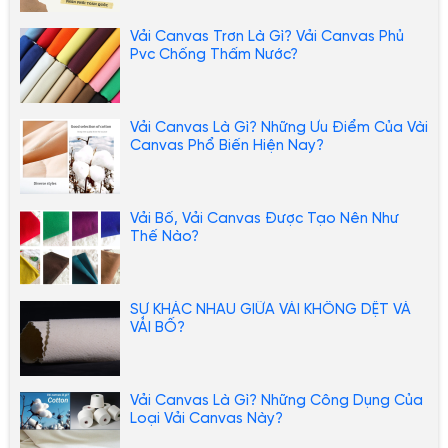
Vải Canvas Trơn Là Gì? Vải Canvas Phủ
Pvc Chống Thấm Nước?
Vải Canvas Là Gì? Những Ưu Điểm Của Vài
Canvas Phổ Biến Hiện Nay?
Vải Bố, Vải Canvas Được Tạo Nên Như
Thế Nào?
SỰ KHÁC NHAU GIỮA VẢI KHÔNG DỆT VÀ
VẢI BỐ?
Vải Canvas Là Gì? Những Công Dụng Của
Loại Vải Canvas Này?