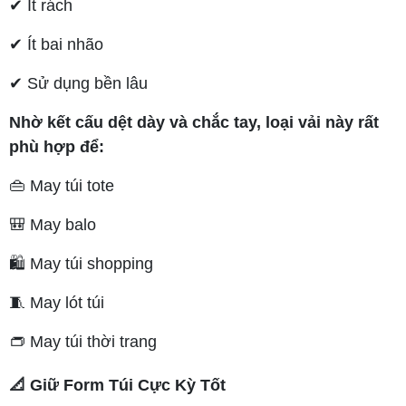
✔ Ít rách
✔ Ít bai nhão
✔ Sử dụng bền lâu
Nhờ kết cấu dệt dày và chắc tay, loại vải này rất
phù hợp để:
👜 May túi tote
🎒 May balo
🛍️ May túi shopping
🧵 May lót túi
👝 May túi thời trang
📐 Giữ Form Túi Cực Kỳ Tốt