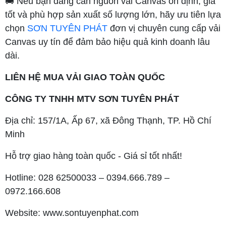
🚚 Nếu bạn đang cần nguồn vải Canvas ổn định, giá
tốt và phù hợp sản xuất số lượng lớn, hãy ưu tiên lựa
chọn
SƠN TUYÊN PHÁT
đơn vị chuyên cung cấp vải
Canvas uy tín để đảm bảo hiệu quả kinh doanh lâu
dài.
LIÊN HỆ MUA VẢI GIAO TOÀN QUỐC
CÔNG TY TNHH MTV SƠN TUYÊN PHÁT
Địa chỉ: 157/1A, Ấp 67, xã Đông Thạnh, TP. Hồ Chí
Minh
Hỗ trợ giao hàng toàn quốc - Giá sỉ tốt nhất!
Hotline: 028 62500033 – 0394.666.789 –
0972.166.608
Website: www.sontuyenphat.com