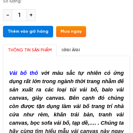
Số lượng:
-
+
Thêm vào giỏ hàng
Mua ngay
THÔNG TIN SẢN PHẨM
HÌNH ẢNH
Vải bố thô
với màu sắc tự nhiên có ứng
dụng rất lớn trong ngành thời trang nhằm để
sản xuất ra các loại túi vải bố, balo vải
canvas, giày canvas. Bên cạnh đó chúng
còn được tận dụng làm vải bố trang trí nhà
cửa như rèm, khăn trải bàn, tranh vải
canvas, bọc sofa vải bố, tạp dề,…. . Chúng ta
hãy cùng tìm hiểu mẫu vải canvas này ngay