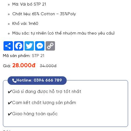
Mã: Vải bố STP 21
Chất liệu: 65% Cotton – 35%Poly
Khổ vải: 1m60
Màu sắc: tự nhiên (có thể nhuộm màu theo yêu cầu)
Share
Facebook
Twitter
Messenger
Copy
Link
Mã sản phẩm:
STP 21
28.000đ
Giá:
34.000đ
Hotline: 0394 666 789
✔️Giá sỉ đang được hỗ trợ tốt nhất
✔️Cam kết chất lượng sản phẩm
✔️Giao hàng toàn quốc