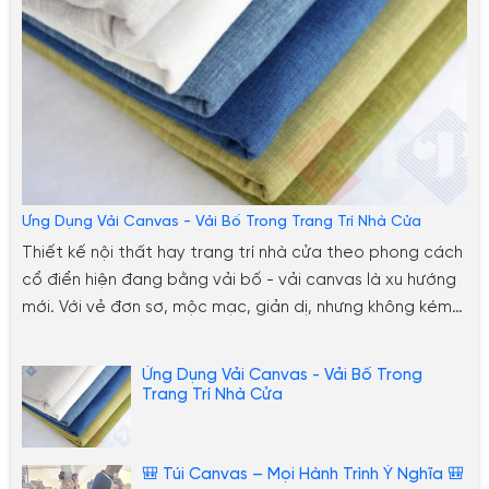
Ứng Dụng Vải Canvas - Vải Bố Trong Trang Trí Nhà Cửa
Thiết kế nội thất hay trang trí nhà cửa theo phong cách
cổ điển hiện đang bằng vải bố - vải canvas là xu hướng
mới. Với vẻ đơn sơ, mộc mạc, giản dị, nhưng không kém
phần lạ lẫm và đẹp mắt. Dưới đây sẽ là những gợi ý bạn
có thể tham kảo thêm, để ứng dụng vải bố
Ứng Dụng Vải Canvas - Vải Bố Trong
canvas trong việc trang hoàng nhà cửa.
Trang Trí Nhà Cửa
🎒 Túi Canvas – Mọi Hành Trình Ý Nghĩa 🎒