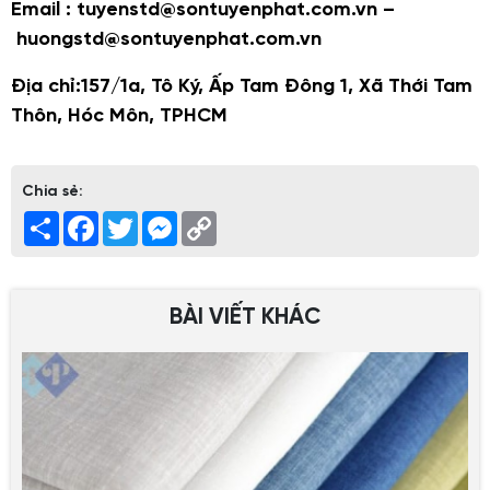
Email : tuyenstd@sontuyenphat.com.vn –
huongstd@sontuyenphat.com.vn
Địa chỉ:157/1a, Tô Ký, Ấp Tam Đông 1, Xã Thới Tam
Thôn, Hóc Môn, TPHCM
Chia sẻ:
Share
Facebook
Twitter
Messenger
Copy
Link
BÀI VIẾT KHÁC