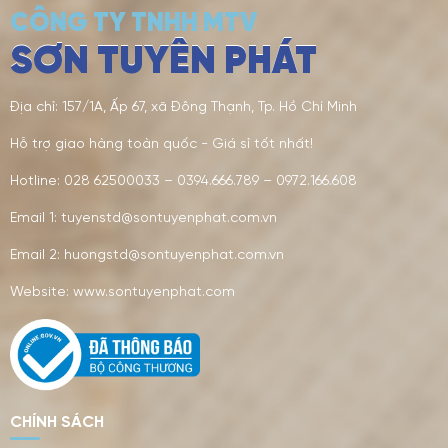
CÔNG TY TNHH MTV
SƠN TUYÊN PHÁT
Địa chỉ: 157/1A, Ấp 67, xã Đông Thạnh, Tp. Hồ Chí Minh
Hỗ trợ giao hàng toàn quốc - Giá sỉ tốt nhất!
Hotline: 028 62500033 – 0394.666.789 – 0972.166.608
Email 1: tuyenstd@sontuyenphat.com.vn
Email 2: huongstd@sontuyenphat.com.vn
Website: www.sontuyenphat.com
CHÍNH SÁCH