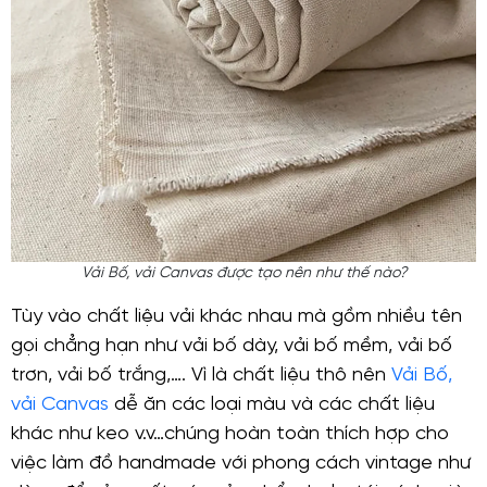
Vải Bố, vải Canvas được tạo nên như thế nào?
Tùy vào chất liệu vải khác nhau mà gồm nhiều tên
gọi chẳng hạn như vải bố dày, vải bố mềm, vải bố
trơn, vải bố trắng,…. Vì là chất liệu thô nên
Vải Bố,
vải Canvas
dễ ăn các loại màu và các chất liệu
khác như keo v.v…chúng hoàn toàn thích hợp cho
việc làm đồ handmade với phong cách vintage như