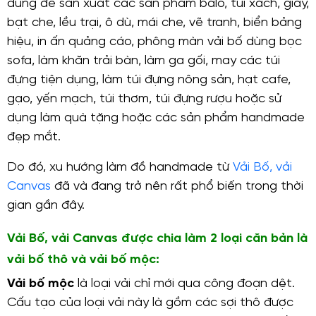
dùng để sản xuất các sản phẩm balo, túi xách, giày,
bạt che, lều trại, ô dù, mái che, vẽ tranh, biển bảng
hiệu, in ấn quảng cáo, phông màn vải bố dùng bọc
sofa, làm khăn trải bàn, làm ga gối, may các túi
đựng tiện dụng, làm túi đựng nông sản, hạt cafe,
gạo, yến mạch, túi thơm, túi đựng rượu hoặc sử
dụng làm quà tặng hoặc các sản phẩm handmade
đẹp mắt.
Do đó, xu hướng làm đồ handmade từ
Vải Bố, vải
Canvas
đã và đang trở nên rất phổ biến trong thời
gian gần đây.
Vải Bố, vải Canvas được chia làm 2 loại căn bản là
vải bố thô và vải bố mộc:
Vải bố mộc
là loại vải chỉ mới qua công đoạn dệt.
Cấu tạo của loại vải này là gồm các sợi thô được