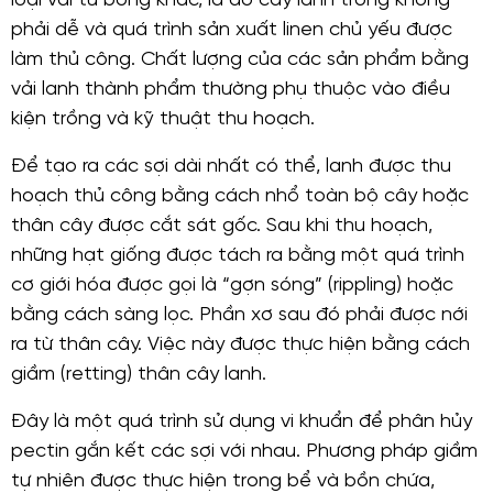
loại vải từ bông khác, là do cây lanh trồng không
phải dễ và quá trình sản xuất linen chủ yếu được
làm thủ công. Chất lượng của các sản phẩm bằng
vải lanh thành phẩm thường phụ thuộc vào điều
kiện trồng và kỹ thuật thu hoạch.
Để tạo ra các sợi dài nhất có thể, lanh được thu
hoạch thủ công bằng cách nhổ toàn bộ cây hoặc
thân cây được cắt sát gốc. Sau khi thu hoạch,
những hạt giống được tách ra bằng một quá trình
cơ giới hóa được gọi là “gợn sóng” (rippling) hoặc
bằng cách sàng lọc. Phần xơ sau đó phải được nới
ra từ thân cây. Việc này được thực hiện bằng cách
giầm (retting) thân cây lanh.
Đây là một quá trình sử dụng vi khuẩn để phân hủy
pectin gắn kết các sợi với nhau. Phương pháp giầm
tự nhiên được thực hiện trong bể và bồn chứa,