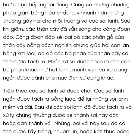
hoặc trực tiếp ngoài đồng. Cũng có những phương
pháp giầm bằng hóa chất, tuy nhanh hơn nhưng
thường gây hại cho môi trường và các sợi lanh. Sau
khi giầm, các thân cây đã sẵn sàng cho công đoạn
đập. Công đoạn đập sẽ loại bỏ các phần gỗ của
thân cây bằng cách nghiền chúng giữa hai con lăn
bằng kim loại, do đó các bộ phận của thân cây có
thể được tách ra. Phần xơ sẽ được tách ra còn các
bộ phận khác như hạt lanh, mảnh vụn, và xơ dạng
ngắn được dành cho mục đích sử dụng khác.
Tiếp theo các sợi lanh sẽ được chải. Các sợi lanh
ngắn được tách ra bằng lược, để lại những sợi lanh
mềm và dài. Sau khi các sợi lanh đã được tách ra và
xử lý, chúng thường được xe thành sợi hay dệt
hoặc đan thành vải. Những loại vải này sau đó có
thể được tẩy trắng, nhuộm, in, hoặc kết thúc bằng