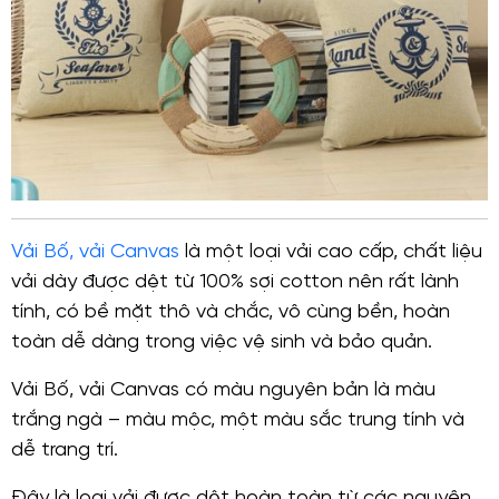
Vải Bố, vải Canvas
là một loại vải cao cấp, chất liệu
vải dày được dệt từ 100% sợi cotton nên rất lành
tính, có bề mặt thô và chắc, vô cùng bền, hoàn
toàn dễ dàng trong việc vệ sinh và bảo quản.
Vải Bố, vải Canvas có màu nguyên bản là màu
trắng ngà – màu mộc, một màu sắc trung tính và
dễ trang trí.
Đây là loại vải được dệt hoàn toàn từ các nguyên