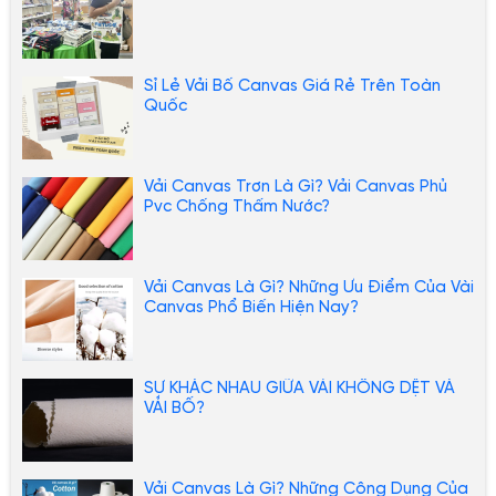
Sỉ Lẻ Vải Bố Canvas Giá Rẻ Trên Toàn
Quốc
Vải Canvas Trơn Là Gì? Vải Canvas Phủ
Pvc Chống Thấm Nước?
Vải Canvas Là Gì? Những Ưu Điểm Của Vài
Canvas Phổ Biến Hiện Nay?
SỰ KHÁC NHAU GIỮA VẢI KHÔNG DỆT VÀ
VẢI BỐ?
Vải Canvas Là Gì? Những Công Dụng Của