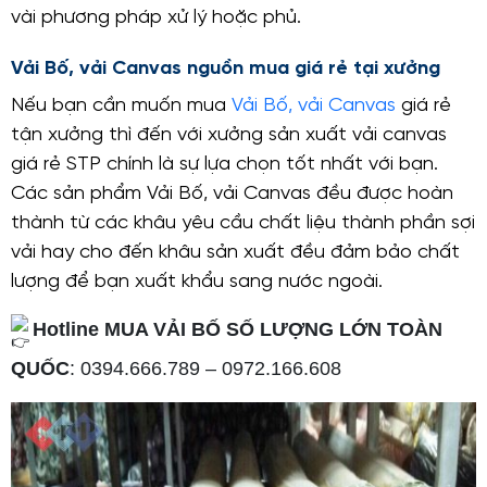
vài phương pháp xử lý hoặc phủ.
Vải Bố, vải Canvas nguồn mua giá rẻ tại xưởng
Nếu bạn cần muốn mua
Vải Bố, vải Canvas
giá rẻ
tận xưởng thì đến với xưởng sản xuất vải canvas
giá rẻ STP chính là sự lựa chọn tốt nhất với bạn.
Các sản phẩm Vải Bố, vải Canvas đều được hoàn
thành từ các khâu yêu cầu chất liệu thành phần sợi
vải hay cho đến khâu sản xuất đều đảm bảo chất
lượng để bạn xuất khẩu sang nước ngoài.
Hotline MUA VẢI BỐ SỐ LƯỢNG LỚN TOÀN
QUỐC
: 0394.666.789 – 0972.166.608