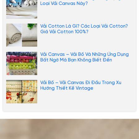
Loại Vải Canvas Này?
Vải Cotton Là Gì? Các Loại Vải Cotton?
Giá Vải Cotton 100%?
Vải Canvas – Vải Bố Và Những Ứng Dụng
Bất Ngờ Mà Bạn Không Biết Đến
Vải Bố – Vải Canvas Đi Đầu Trong Xu
Hướng Thiết Kế Vintage