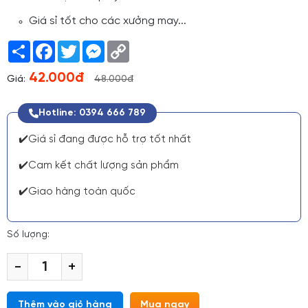
Giá sỉ tốt cho các xưởng may...
Share
Facebook
Twitter
Messenger
Copy
Link
42.000đ
Giá:
48.000đ
Hotline: 0394 666 789
✔️Giá sỉ đang được hỗ trợ tốt nhất
✔️Cam kết chất lượng sản phẩm
✔️Giao hàng toàn quốc
Số lượng:
-
+
Thêm vào giỏ hàng
Mua ngay