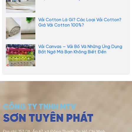
Vải Cotton Là Gì? Các Loại Vải Cotton?
Giá Vải Cotton 100%?
Vải Canvas – Vải Bố Và Những Ứng Dụng
Bất Ngờ Mà Bạn Không Biết Đến
CÔNG TY TNHH MTV
SƠN TUYÊN PHÁT
Địa chỉ: 157/1A, Ấp 67, xã Đông Thạnh, Tp. Hồ Chí Minh