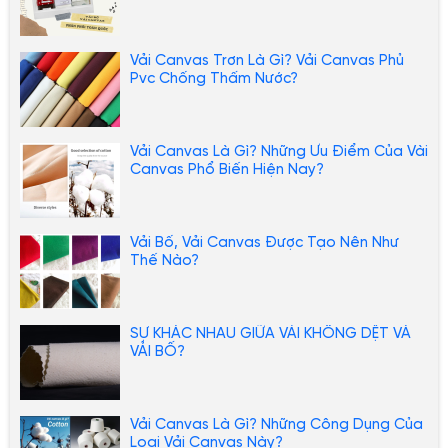
Vải Canvas Trơn Là Gì? Vải Canvas Phủ
Pvc Chống Thấm Nước?
Vải Canvas Là Gì? Những Ưu Điểm Của Vài
Canvas Phổ Biến Hiện Nay?
Vải Bố, Vải Canvas Được Tạo Nên Như
Thế Nào?
SỰ KHÁC NHAU GIỮA VẢI KHÔNG DỆT VÀ
VẢI BỐ?
Vải Canvas Là Gì? Những Công Dụng Của
Loại Vải Canvas Này?