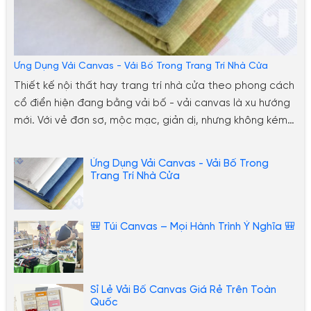
Ứng Dụng Vải Canvas - Vải Bố Trong Trang Trí Nhà Cửa
Thiết kế nội thất hay trang trí nhà cửa theo phong cách
cổ điển hiện đang bằng vải bố - vải canvas là xu hướng
mới. Với vẻ đơn sơ, mộc mạc, giản dị, nhưng không kém
phần lạ lẫm và đẹp mắt. Dưới đây sẽ là những gợi ý bạn
có thể tham kảo thêm, để ứng dụng vải bố
Ứng Dụng Vải Canvas - Vải Bố Trong
canvas trong việc trang hoàng nhà cửa.
Trang Trí Nhà Cửa
🎒 Túi Canvas – Mọi Hành Trình Ý Nghĩa 🎒
Sỉ Lẻ Vải Bố Canvas Giá Rẻ Trên Toàn
Quốc