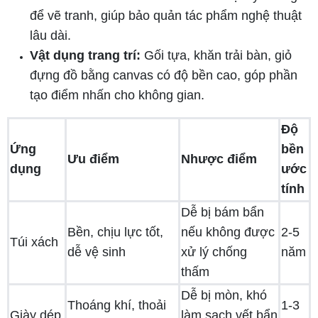
để vẽ tranh, giúp bảo quản tác phẩm nghệ thuật
lâu dài.
Vật dụng trang trí:
Gối tựa, khăn trải bàn, giỏ
đựng đồ bằng canvas có độ bền cao, góp phần
tạo điểm nhấn cho không gian.
Độ
Ứng
bền
Ưu điểm
Nhược điểm
dụng
ước
tính
Dễ bị bám bẩn
Bền, chịu lực tốt,
nếu không được
2-5
Túi xách
dễ vệ sinh
xử lý chống
năm
thấm
Dễ bị mòn, khó
Thoáng khí, thoải
1-3
Giày dép
làm sạch vết bẩn