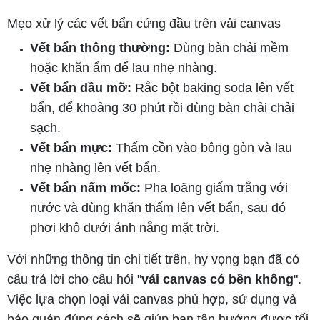
Mẹo xử lý các vết bẩn cứng đầu trên vải canvas
Vết bẩn thông thường:
Dùng bàn chải mềm
hoặc khăn ẩm để lau nhẹ nhàng.
Vết bẩn dầu mỡ:
Rắc bột baking soda lên vết
bẩn, để khoảng 30 phút rồi dùng bàn chải chải
sạch.
Vết bẩn mực:
Thấm cồn vào bông gòn và lau
nhẹ nhàng lên vết bẩn.
Vết bẩn nấm mốc:
Pha loãng giấm trắng với
nước và dùng khăn thấm lên vết bẩn, sau đó
phơi khô dưới ánh nắng mặt trời.
Với những thông tin chi tiết trên, hy vọng bạn đã có
câu trả lời cho câu hỏi "
vải canvas có bền không
".
Việc lựa chọn loại vải canvas phù hợp, sử dụng và
bảo quản đúng cách sẽ giúp bạn tận hưởng được tối