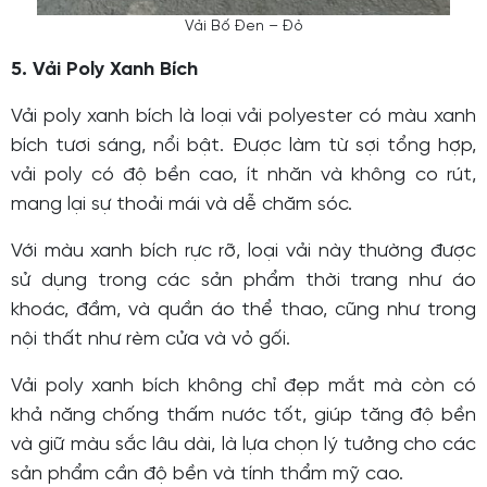
Vải Bố Đen – Đỏ
5. Vải Poly Xanh Bích
Vải poly xanh bích là loại vải polyester có màu xanh
bích tươi sáng, nổi bật. Được làm từ sợi tổng hợp,
vải poly có độ bền cao, ít nhăn và không co rút,
mang lại sự thoải mái và dễ chăm sóc.
Với màu xanh bích rực rỡ, loại vải này thường được
sử dụng trong các sản phẩm thời trang như áo
khoác, đầm, và quần áo thể thao, cũng như trong
nội thất như rèm cửa và vỏ gối.
Vải poly xanh bích không chỉ đẹp mắt mà còn có
khả năng chống thấm nước tốt, giúp tăng độ bền
và giữ màu sắc lâu dài, là lựa chọn lý tưởng cho các
sản phẩm cần độ bền và tính thẩm mỹ cao.