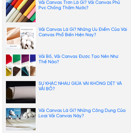
Vải Canvas Trơn Là Gì? Vải Canvas Phủ
Pvc Chống Thấm Nước?
Vải Canvas Là Gì? Những Ưu Điểm Của Vài
Canvas Phổ Biến Hiện Nay?
Vải Bố, Vải Canvas Được Tạo Nên Như
Thế Nào?
SỰ KHÁC NHAU GIỮA VẢI KHÔNG DỆT VÀ
VẢI BỐ?
Vải Canvas Là Gì? Những Công Dụng Của
Loại Vải Canvas Này?