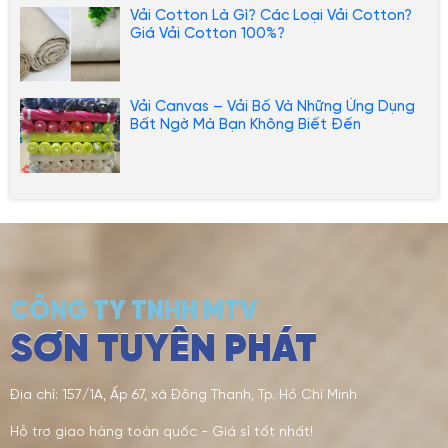
Vải Cotton Là Gì? Các Loại Vải Cotton?
Giá Vải Cotton 100%?
Vải Canvas – Vải Bố Và Những Ứng Dụng
Bất Ngờ Mà Bạn Không Biết Đến
CÔNG TY TNHH MTV
SƠN TUYÊN PHÁT
Địa chỉ: 157/1A, Ấp 67, xã Đông Thạnh, Tp. Hồ Chí Minh
Hỗ trợ giao hàng toàn quốc - Giá sỉ tốt nhất!