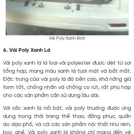
Vải Poly Xanh Bích
6. Vải Poly Xanh Lá
Vải poly xanh lá là loại vải polyester được dệt từ sợi
tổng hợp, mang màu xanh lá tươi mát và bắt mắt.
Đặc trưng của vải poly là độ bền cao, khả năng giữ
form tốt, chống nhăn và chống co rút, rất phù hợp
cho các sản phẩm cần sử dụng lâu dài.
Với sắc xanh lá nổi bật, vải poly thường được ứng
dụng trong thời trang thể thao, đồng phục, quần
áo dạo phố, và cả các sản phẩm nội thất như rèm,
bọc ghế. Vải poly xanh lá không chỉ mang đến vẻ