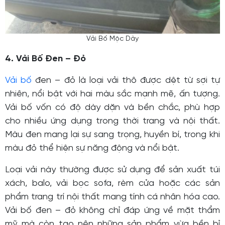
Vải Bố Mộc Dày
4. Vải Bố Đen – Đỏ
Vải bố
đen – đỏ là loại vải thô được dệt từ sợi tự
nhiên, nổi bật với hai màu sắc mạnh mẽ, ấn tượng.
Vải bố vốn có độ dày dặn và bền chắc, phù hợp
cho nhiều ứng dụng trong thời trang và nội thất.
Màu đen mang lại sự sang trọng, huyền bí, trong khi
màu đỏ thể hiện sự năng động và nổi bật.
Loại vải này thường được sử dụng để sản xuất túi
xách, balo, vải bọc sofa, rèm cửa hoặc các sản
phẩm trang trí nội thất mang tính cá nhân hóa cao.
Vải bố đen – đỏ không chỉ đáp ứng về mặt thẩm
mỹ mà còn tạo nên những sản phẩm vừa bền bỉ