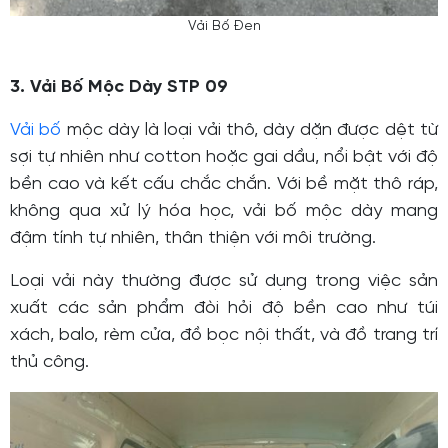
Vải Bố Đen
3. Vải Bố Mộc Dày STP 09
Vải bố
mộc dày là loại vải thô, dày dặn được dệt từ
sợi tự nhiên như cotton hoặc gai dầu, nổi bật với độ
bền cao và kết cấu chắc chắn. Với bề mặt thô ráp,
không qua xử lý hóa học, vải bố mộc dày mang
đậm tính tự nhiên, thân thiện với môi trường.
Loại vải này thường được sử dụng trong việc sản
xuất các sản phẩm đòi hỏi độ bền cao như túi
xách, balo, rèm cửa, đồ bọc nội thất, và đồ trang trí
thủ công.