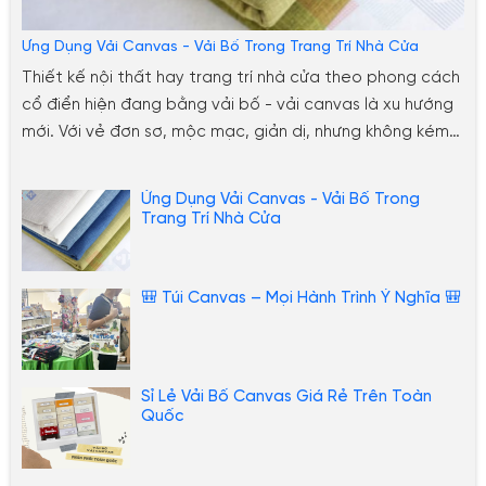
Ứng Dụng Vải Canvas - Vải Bố Trong Trang Trí Nhà Cửa
Thiết kế nội thất hay trang trí nhà cửa theo phong cách
cổ điển hiện đang bằng vải bố - vải canvas là xu hướng
mới. Với vẻ đơn sơ, mộc mạc, giản dị, nhưng không kém
phần lạ lẫm và đẹp mắt. Dưới đây sẽ là những gợi ý bạn
có thể tham kảo thêm, để ứng dụng vải bố
Ứng Dụng Vải Canvas - Vải Bố Trong
canvas trong việc trang hoàng nhà cửa.
Trang Trí Nhà Cửa
🎒 Túi Canvas – Mọi Hành Trình Ý Nghĩa 🎒
Sỉ Lẻ Vải Bố Canvas Giá Rẻ Trên Toàn
Quốc