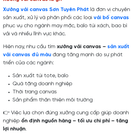
Xưởng vải canvas Sơn Tuyên Phát
là đơn vị chuyên
sản xuất, xử lý và phân phối các loại
vải bố canvas
phục vụ cho ngành may mặc, balo túi xách, bao bì
vải và nhiều lĩnh vực khác.
Hiện nay, nhu cầu tìm
xưởng vải canvas –
sản xuất
vải canvas đủ màu
đang tăng mạnh do sự phát
triển của các ngành:
Sản xuất túi tote, balo
Quà tặng doanh nghiệp
Thời trang canvas
Sản phẩm thân thiện môi trường
👉 Việc lựa chọn đúng xưởng cung cấp giúp doanh
nghiệp
ổn định nguồn hàng – tối ưu chi phí – tăng
lợi nhuận
.