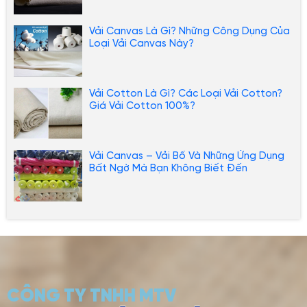
Vải Canvas Là Gì? Những Công Dụng Của
Loại Vải Canvas Này?
Vải Cotton Là Gì? Các Loại Vải Cotton?
Giá Vải Cotton 100%?
Vải Canvas – Vải Bố Và Những Ứng Dụng
Bất Ngờ Mà Bạn Không Biết Đến
CÔNG TY TNHH MTV