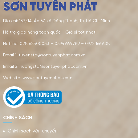
SƠN TUYÊN PHÁT
Địa chỉ: 157/1A, Ấp 67, xã Đông Thạnh, Tp. Hồ Chí Minh
Hỗ trợ giao hàng toàn quốc - Giá sỉ tốt nhất!
Hotline: 028 62500033 – 0394.666.789 – 0972.166.608
Email 1: tuyenstd@sontuyenphat.com.vn
Email 2: huongstd@sontuyenphat.com.vn
Website: www.sontuyenphat.com
CHÍNH SÁCH
Chính sách vận chuyển