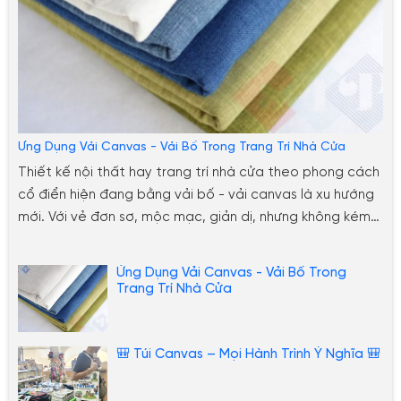
Ứng Dụng Vải Canvas - Vải Bố Trong Trang Trí Nhà Cửa
Thiết kế nội thất hay trang trí nhà cửa theo phong cách
cổ điển hiện đang bằng vải bố - vải canvas là xu hướng
mới. Với vẻ đơn sơ, mộc mạc, giản dị, nhưng không kém
phần lạ lẫm và đẹp mắt. Dưới đây sẽ là những gợi ý bạn
có thể tham kảo thêm, để ứng dụng vải bố
Ứng Dụng Vải Canvas - Vải Bố Trong
canvas trong việc trang hoàng nhà cửa.
Trang Trí Nhà Cửa
🎒 Túi Canvas – Mọi Hành Trình Ý Nghĩa 🎒