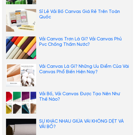
Sỉ Lẻ Vải Bố Canvas Giá Rẻ Trên Toàn
Quốc
Vải Canvas Trơn Là Gì? Vải Canvas Phủ
Pvc Chống Thấm Nước?
Vải Canvas Là Gì? Những Ưu Điểm Của Vài
Canvas Phổ Biến Hiện Nay?
Vải Bố, Vải Canvas Được Tạo Nên Như
Thế Nào?
SỰ KHÁC NHAU GIỮA VẢI KHÔNG DỆT VÀ
VẢI BỐ?