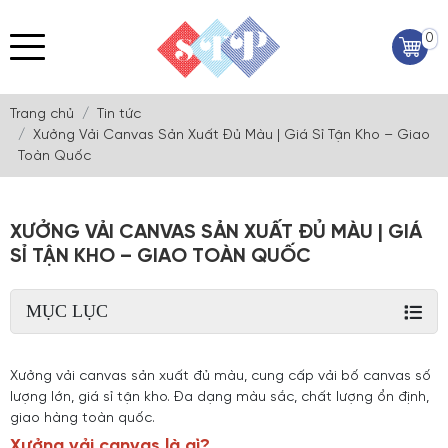
0
Trang chủ
Tin tức
Xưởng Vải Canvas Sản Xuất Đủ Màu | Giá Sỉ Tận Kho – Giao
Toàn Quốc
XƯỞNG VẢI CANVAS SẢN XUẤT ĐỦ MÀU | GIÁ
SỈ TẬN KHO – GIAO TOÀN QUỐC
MỤC LỤC
Xưởng vải canvas sản xuất đủ màu, cung cấp vải bố canvas số
lượng lớn, giá sỉ tận kho. Đa dạng màu sắc, chất lượng ổn định,
giao hàng toàn quốc.
Xưởng vải canvas là gì?