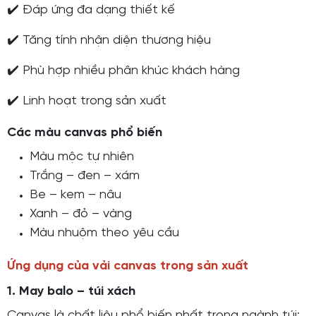
✔️ Đáp ứng đa dạng thiết kế
✔️ Tăng tính nhận diện thương hiệu
✔️ Phù hợp nhiều phân khúc khách hàng
✔️ Linh hoạt trong sản xuất
Các màu canvas phổ biến
Màu mộc tự nhiên
Trắng – đen – xám
Be – kem – nâu
Xanh – đỏ – vàng
Màu nhuộm theo yêu cầu
Ứng dụng của vải canvas trong sản xuất
1. May balo – túi xách
Canvas là chất liệu phổ biến nhất trong ngành túi: