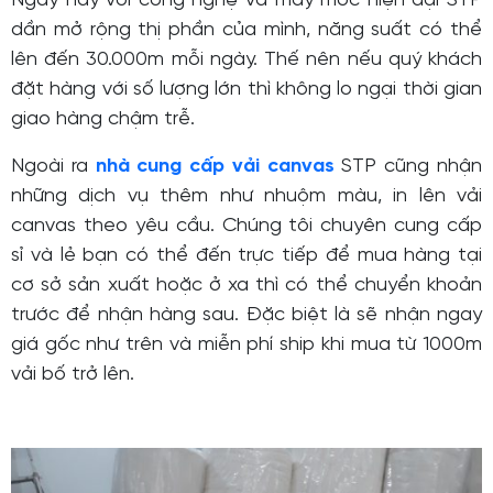
Ngày nay với công nghệ và máy móc hiện đại STP
dần mở rộng thị phần của mình, năng suất có thể
lên đến 30.000m mỗi ngày. Thế nên nếu quý khách
đặt hàng với số lượng lớn thì không lo ngại thời gian
giao hàng chậm trễ.
Ngoài ra
nhà cung cấp vải canvas
STP cũng nhận
những dịch vụ thêm như nhuộm màu, in lên vải
canvas theo yêu cầu. Chúng tôi chuyên cung cấp
sỉ và lẻ bạn có thể đến trực tiếp để mua hàng tại
cơ sở sản xuất hoặc ở xa thì có thể chuyển khoản
trước để nhận hàng sau. Đặc biệt là sẽ nhận ngay
giá gốc như trên và miễn phí ship khi mua từ 1000m
vải bố trở lên.