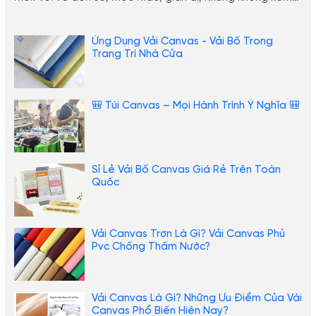
phần lạ lẫm và đẹp mắt. Dưới đây sẽ là những gợi ý bạn
có thể tham kảo thêm, để ứng dụng vải bố
Ứng Dụng Vải Canvas - Vải Bố Trong
canvas trong việc trang hoàng nhà cửa.
Trang Trí Nhà Cửa
🎒 Túi Canvas – Mọi Hành Trình Ý Nghĩa 🎒
Sỉ Lẻ Vải Bố Canvas Giá Rẻ Trên Toàn
Quốc
Vải Canvas Trơn Là Gì? Vải Canvas Phủ
Pvc Chống Thấm Nước?
Vải Canvas Là Gì? Những Ưu Điểm Của Vài
Canvas Phổ Biến Hiện Nay?