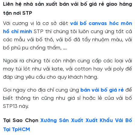
Liên hệ nhà sản xuất bán vải bố giá rẻ giao hàng
tận nơi STP
Với cương vị là cơ sở dệt
vải bố canvas hóc môn
hồ chí minh
STP thì chúng tôi luôn cung ứng tất cả
các mẫu vải bố thô, vải bố đã tẩy nhuộm màu, vải
bố phủ pu chống thấm, ….
Ngoài ra chúng tôi còn nhận cung cấp các loại vải
may túi lót như vải kate, vải cotton hay vải poly đế
đáp ứng yêu cầu cho quy khách hàng.
Gọi ngay cho địa chỉ cung ứng
bán
vải bố giá rẻ
để
biết thông tin cũng như giá sỉ hoặc lẻ của vải bố
STP13 này.
Tại Sao Chọn
Xưởng Sản Xuất Xuất Khẩu Vải Bố
Tại TpHCM