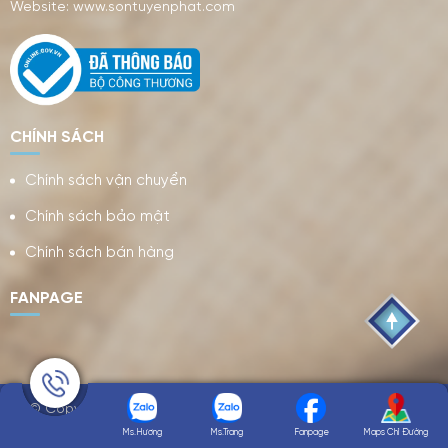
Website: www.sontuyenphat.com
CHÍNH SÁCH
Chính sách vận chuyển
Chính sách bảo mật
Chính sách bán hàng
FANPAGE
© Copyright 2026 Son Tuyen Phat.co,ltd. Designed by NiNa
Co.,Ltd
Ms.Hương
Ms.Trang
Fanpage
Maps Chỉ Đường