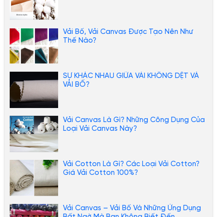
Vải Bố, Vải Canvas Được Tạo Nên Như
Thế Nào?
SỰ KHÁC NHAU GIỮA VẢI KHÔNG DỆT VÀ
VẢI BỐ?
Vải Canvas Là Gì? Những Công Dụng Của
Loại Vải Canvas Này?
Vải Cotton Là Gì? Các Loại Vải Cotton?
Giá Vải Cotton 100%?
Vải Canvas – Vải Bố Và Những Ứng Dụng