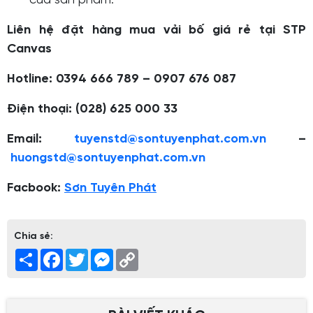
của sản phẩm.
Liên hệ đặt hàng mua vải bố giá rẻ tại STP
Canvas
Hotline:
0394 666 789 – 0907 676 087
Điện thoại:
(028) 625 000 33
Email:
tuyenstd@sontuyenphat.com.vn
–
huongstd@sontuyenphat.com.vn
Facbook:
Sơn Tuyên Phát
Chia sẻ:
Share
Facebook
Twitter
Messenger
Copy
Link