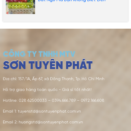
Bất Ngờ Mà Bạn Không Biết Đến
CÔNG TY TNHH MTV
SƠN TUYÊN PHÁT
Địa chỉ: 157/1A, Ấp 67, xã Đông Thạnh, Tp. Hồ Chí Minh
Hỗ trợ giao hàng toàn quốc - Giá sỉ tốt nhất!
Hotline: 028 62500033 – 0394.666.789 – 0972.166.608
Email 1: tuyenstd@sontuyenphat.com.vn
Email 2: huongstd@sontuyenphat.com.vn