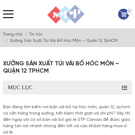
0
Trang chủ
Tin tức
Xưởng Sản Xuất Túi Vải Bố Hóc Môn – Quận 12 TpHCM
XƯỞNG SẢN XUẤT TÚI VẢI BỐ HÓC MÔN –
QUẬN 12 TPHCM
MỤC LỤC
Bạn đang tìm kiếm nơi bán vải bố tại hóc môn, quận 12, tp.hcm
có sẵn hàng trong xưởng, tiết kiệm thời gian và chi phí? Vậy thì
đến ngay với cơ sở bán vải bố giá rẻ STP Canvas để được giao
hàng tận nơi nhanh chóng đến tất cả các khách hàng mua sỉ
và lẻ.