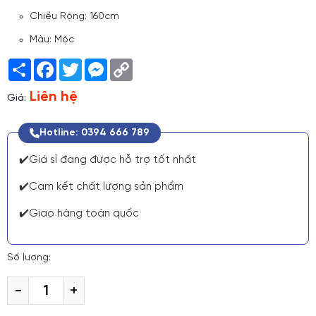
Chiều Rộng: 160cm
Màu: Mộc
Share
Facebook
Twitter
Messenger
Copy
Link
Liên hệ
Giá:
Hotline: 0394 666 789
✔️Giá sỉ đang được hỗ trợ tốt nhất
✔️Cam kết chất lượng sản phẩm
✔️Giao hàng toàn quốc
Số lượng:
-
+