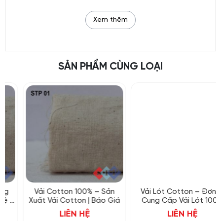
Vải Lót Cotton: Đặc Điểm Và Ưu Điểm
Xem thêm
Vải lót cotton
được làm từ sợi bông tự nhiên,
mang lại nhiều ưu điểm như:
Thoáng Khí Tốt
: Vải cotton có khả năng
SẢN PHẨM CÙNG LOẠI
hút ẩm và thoáng khí cao, giúp cho sản
phẩm không bị hầm bí, mang lại cảm giác
dễ chịu cho người sử dụng.
Mềm Mại và Êm Ái
: Chất liệu cotton mềm
mại, thân thiện với da, phù hợp cho các sản
phẩm tiếp xúc trực tiếp với da như áo sơ
mi, váy đầm, và đồ lót.
Bền và Dễ Bảo Quản
: Vải lót cotton có độ
Vải Cotton 100% – Sản
Vải Lót Cotton – Đơn Vị
bền cao, dễ giặt và bảo quản, không bị biến
Xuất Vải Cotton | Báo Giá
Cung Cấp Vải Lót 100%
Cotton
dạng sau nhiều lần giặt.
LIÊN HỆ
LIÊN HỆ